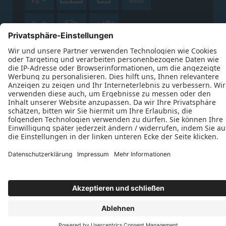



Datenschutz
Impressum
Kontakt
Thomas Osterhold © 2026