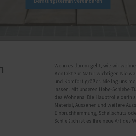
Beratungstermin vereinbaren
ür-Konfigurator
e
lschutz-Simulator
rung für Fenster und
üren
n
Wenn es darum geht, wie wir wohnen 
Kontakt zur Natur wichtiger. Nie wa
und Komfort größer. Nie lag uns meh
lassen. Mit unseren Hebe-Schiebe-Tü
des Wohnens. Die Hauptrolle darin sp
Material, Aussehen und weitere Aus
Einbruchhemmung, Schallschutz od
Schließlich ist es Ihre neue Art des