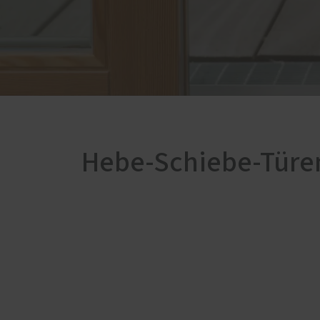
Haust
Servic
Weitere Leistungen
Schal
Vordächer
Förde
Wohnungseingangstüren
Haust
Hebe-Schiebe-Türe