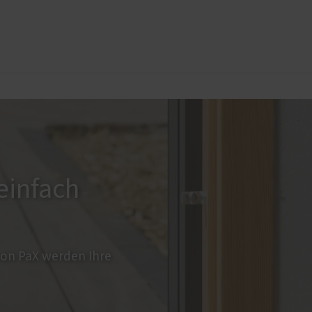
üren
s
Sonnen- und Insektenschutz
Raffstoren von ROMA
Rollladen von ROMA
en
Textilscreens von ROMA
einfach
Insektenschutz von PaX
on PaX werden Ihre