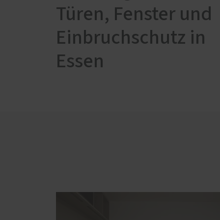
Haust
Türen, Fenster und
Servic
Weitere Leistungen
Einbruchschutz in
Schal
Vordächer
Essen
Förde
Wohnungseingangstüren
Haust