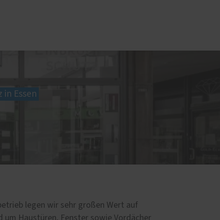
üren
s
Sonnen- und Insektenschutz
Raffstoren von ROMA
 in Essen
Rollladen von ROMA
en
Textilscreens von ROMA
Insektenschutz von PaX
betrieb legen wir sehr großen Wert auf
nd um Haustüren, Fenster sowie Vordächer