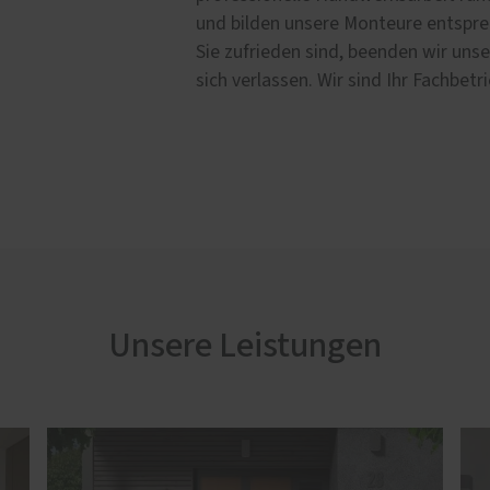
ür-Konfigurator
und bilden unsere Monteure entspr
Sie zufrieden sind, beenden wir unse
e
sich verlassen. Wir sind Ihr Fachbetr
lschutz-Simulator
rung für Fenster und
üren
Unsere Leistungen