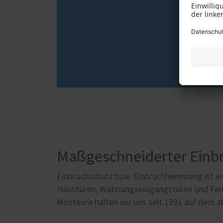
Maßgeschneiderter Einb
Einbruchschutz bzw. Einbruchhemmung ist ei
Haustüren, Wohnungseingangstüren und Fens
Monteure halten wir uns seit 1991 auf dem a