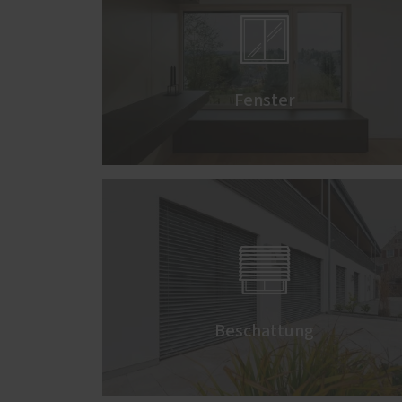

Fenster

Beschattung