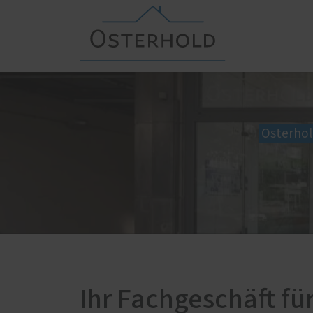
PaX-Fenster
Ausstellung
Haustü
Kunststoff
Moder
Osterhol
Kunststoff-Aluminium
Klass
K-LINE Aluminium
Glas-
Holz
Alumi
Holz-Aluminium
Holz 
Haust
Altbau und Denkmal
Kunst
Fenster-Aktion für den
Rundumschutz
Haust
Denk
Ihr Fachgeschäft fü
Haust