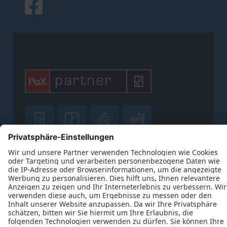










