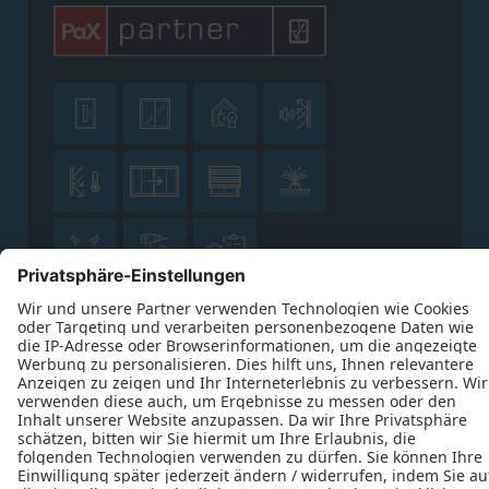











Datenschutz
Impressum
Kontakt
Thomas Osterhold © 2026