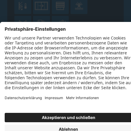







Datenschutz
Impressum
Kontakt
Thomas Osterhold © 2026