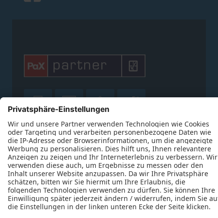










