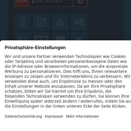











Datenschutz
Impressum
Kontakt
Thomas Osterhold © 2026